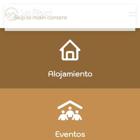
Celebra tus Eventos
Skip to main content
Disfruta tus Vacaciones Soñ
Celebra tus Eventos
Espacios Abiertos
Contamos con seguridad y espacios adecuados
para ti y todos tus invitados
Estamos comprometidos en crear recuerdos
inolvidables
Ver más
Alojamiento
Eventos